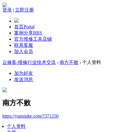
登录
|
立即注册
首页
Portal
案例分享
BBS
官方维修工具店铺
联系客服
加入会员
云修客-维修行业技术交流
›
南方不败
›
个人资料
加为好友
发送消息
南方不败
https://yunxiuke.com/?371250
个人资料