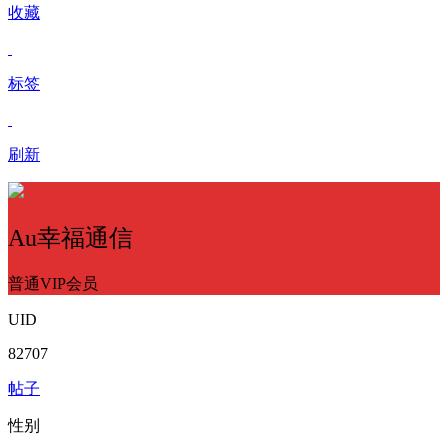
收藏
标签
刷新
Au幸福通信
普通VIP会员
UID
82707
帖子
性别