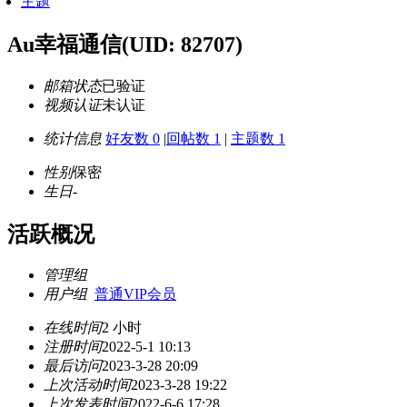
主题
Au幸福通信
(UID: 82707)
邮箱状态
已验证
视频认证
未认证
统计信息
好友数 0
|
回帖数 1
|
主题数 1
性别
保密
生日
-
活跃概况
管理组
用户组
普通VIP会员
在线时间
2 小时
注册时间
2022-5-1 10:13
最后访问
2023-3-28 20:09
上次活动时间
2023-3-28 19:22
上次发表时间
2022-6-6 17:28