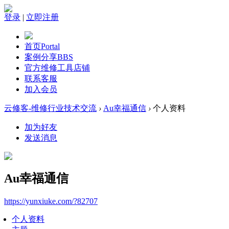
登录
|
立即注册
首页
Portal
案例分享
BBS
官方维修工具店铺
联系客服
加入会员
云修客-维修行业技术交流
›
Au幸福通信
›
个人资料
加为好友
发送消息
Au幸福通信
https://yunxiuke.com/?82707
个人资料