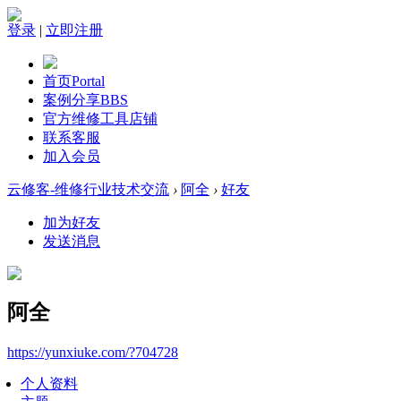
登录
|
立即注册
首页
Portal
案例分享
BBS
官方维修工具店铺
联系客服
加入会员
云修客-维修行业技术交流
›
阿全
›
好友
加为好友
发送消息
阿全
https://yunxiuke.com/?704728
个人资料