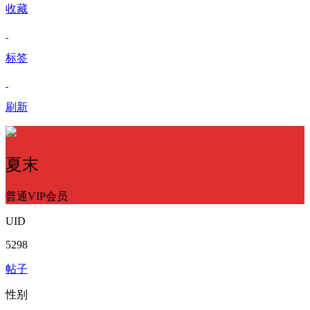
收藏
标签
刷新
夏末
普通VIP会员
UID
5298
帖子
性别