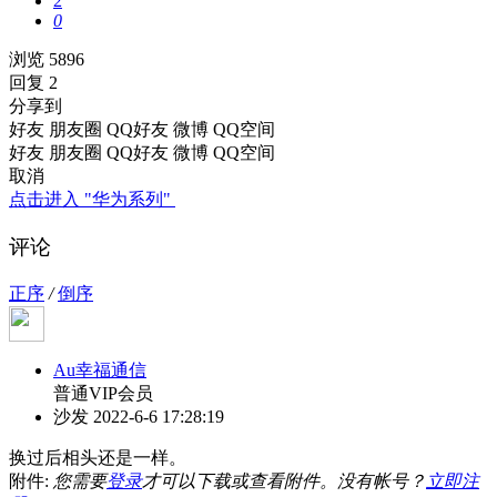
2
0
浏览 5896
回复 2
分享到
好友
朋友圈
QQ好友
微博
QQ空间
好友
朋友圈
QQ好友
微博
QQ空间
取消
点击进入 "华为系列"
评论
正序
/
倒序
Au幸福通信
普通VIP会员
沙发
2022-6-6 17:28:19
换过后相头还是一样。
附件:
您需要
登录
才可以下载或查看附件。没有帐号？
立即注