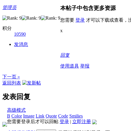
本帖子中包含更多资源
管理员
您需要
登录
才可以下载或查看，
积分
x
10590
发消息
回复
使用道具
举报
下一页 »
返回列表
发表回复
高级模式
B
Color
Image
Link
Quote
Code
Smilies
您需要登录后才可以回帖
登录
|
立即注册