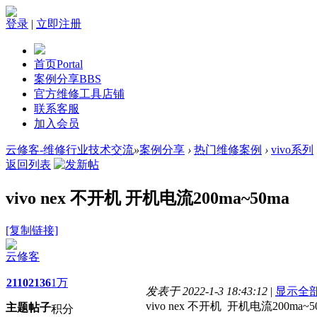
登录
|
立即注册
首页
Portal
案例分享
BBS
官方维修工具店铺
联系客服
加入会员
云修客-维修行业技术交流
»
案例分享
›
热门维修案例
›
vivo系列
返回列表
vivo nex 不开机 开机电流200ma~50ma
[复制链接]
云修客
2110
2136
1万
发表于 2022-1-3 18:43:12
|
显示全
vivo nex 不开机 开机电流200ma~5
主题
帖子
积分