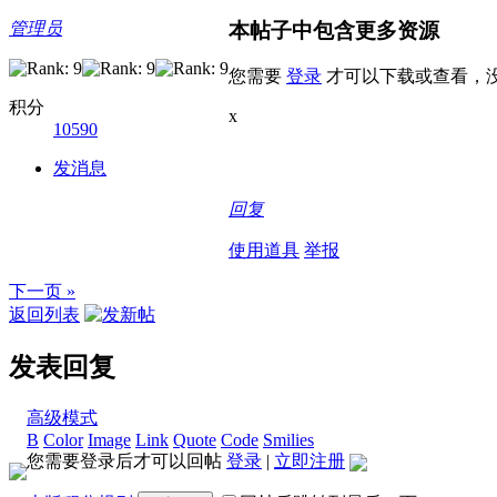
本帖子中包含更多资源
管理员
您需要
登录
才可以下载或查看，
积分
x
10590
发消息
回复
使用道具
举报
下一页 »
返回列表
发表回复
高级模式
B
Color
Image
Link
Quote
Code
Smilies
您需要登录后才可以回帖
登录
|
立即注册