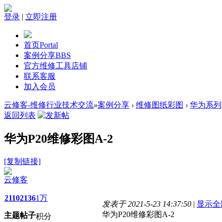
登录
|
立即注册
首页
Portal
案例分享
BBS
官方维修工具店铺
联系客服
加入会员
云修客-维修行业技术交流
»
案例分享
›
维修图纸彩图
›
华为系列
返回列表
华为P20维修彩图A-2
[复制链接]
云修客
2110
2136
1万
发表于 2021-5-23 14:37:50
|
显示全
华为P20维修彩图A-2
主题
帖子
积分