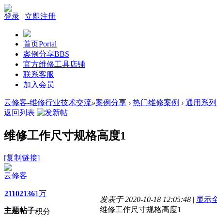
登录
|
立即注册
首页
Portal
案例分享
BBS
官方维修工具店铺
联系客服
加入会员
云修客-维修行业技术交流
»
案例分享
›
热门维修案例
›
通用系列
返回列表
维修工作尺寸规格高度1
[复制链接]
云修客
2110
2136
1万
发表于 2020-10-18 12:05:48
|
显示
维修工作尺寸规格高度1
主题
帖子
积分