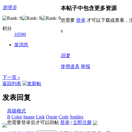
本帖子中包含更多资源
管理员
您需要
登录
才可以下载或查看，
积分
x
10590
发消息
回复
使用道具
举报
下一页 »
返回列表
发表回复
高级模式
B
Color
Image
Link
Quote
Code
Smilies
您需要登录后才可以回帖
登录
|
立即注册