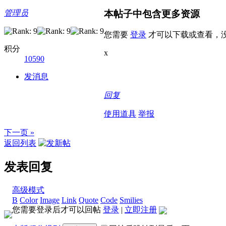
本帖子中包含更多资源
管理员
您需要
登录
才可以下载或查看，
积分
x
10590
发消息
回复
使用道具
举报
下一页 »
返回列表
发表回复
高级模式
B
Color
Image
Link
Quote
Code
Smilies
您需要登录后才可以回帖
登录
|
立即注册