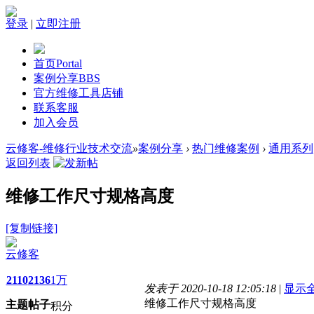
登录
|
立即注册
首页
Portal
案例分享
BBS
官方维修工具店铺
联系客服
加入会员
云修客-维修行业技术交流
»
案例分享
›
热门维修案例
›
通用系列
返回列表
维修工作尺寸规格高度
[复制链接]
云修客
2110
2136
1万
发表于 2020-10-18 12:05:18
|
显示
维修工作尺寸规格高度
主题
帖子
积分