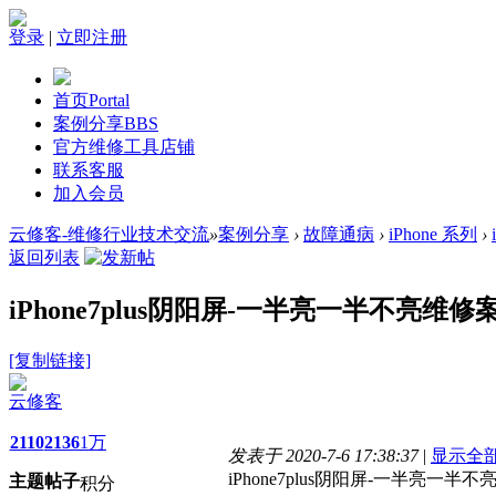
登录
|
立即注册
首页
Portal
案例分享
BBS
官方维修工具店铺
联系客服
加入会员
云修客-维修行业技术交流
»
案例分享
›
故障通病
›
iPhone 系列
›
返回列表
iPhone7plus阴阳屏-一半亮一半不亮维修
[复制链接]
云修客
2110
2136
1万
发表于 2020-7-6 17:38:37
|
显示全
iPhone7plus阴阳屏-一半亮一半
主题
帖子
积分