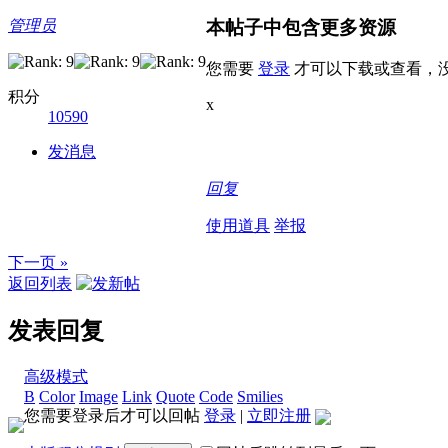
本帖子中包含更多资源
管理员
您需要
登录
才可以下载或查看，
积分
x
10590
发消息
回复
使用道具
举报
下一页 »
返回列表
发表回复
高级模式
B
Color
Image
Link
Quote
Code
Smilies
您需要登录后才可以回帖
登录
|
立即注册