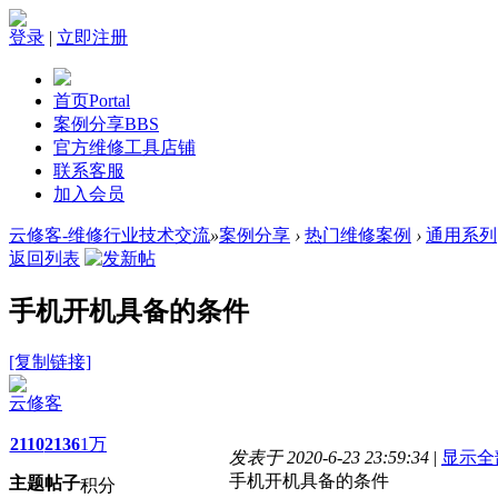
登录
|
立即注册
首页
Portal
案例分享
BBS
官方维修工具店铺
联系客服
加入会员
云修客-维修行业技术交流
»
案例分享
›
热门维修案例
›
通用系列
返回列表
手机开机具备的条件
[复制链接]
云修客
2110
2136
1万
发表于 2020-6-23 23:59:34
|
显示全
手机开机具备的条件
主题
帖子
积分