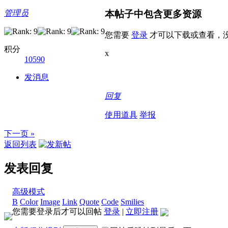
本帖子中包含更多资源
管理员
您需要
登录
才可以下载或查看，
积分
x
10590
发消息
回复
使用道具
举报
下一页 »
返回列表
发表回复
高级模式
B
Color
Image
Link
Quote
Code
Smilies
您需要登录后才可以回帖
登录
|
立即注册