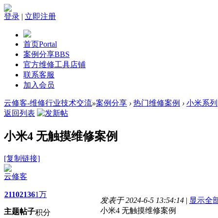
登录
|
立即注册
首页
Portal
案例分享
BBS
官方维修工具店铺
联系客服
加入会员
云修客-维修行业技术交流
»
案例分享
›
热门维修案例
›
小米系列
返回列表
小米4 无触摸维修案例
[复制链接]
云修客
2110
2136
1万
发表于 2024-6-5 13:54:14
|
显示全
小米4 无触摸维修案例
主题
帖子
积分