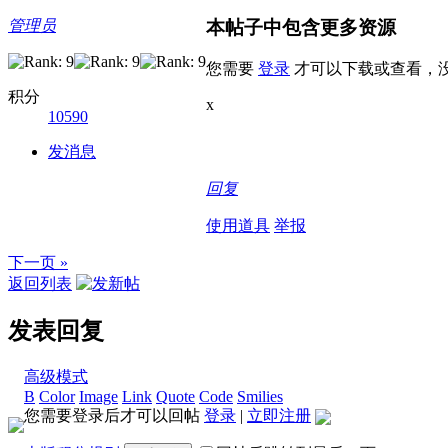
本帖子中包含更多资源
管理员
您需要
登录
才可以下载或查看，
积分
x
10590
发消息
回复
使用道具
举报
下一页 »
返回列表
发表回复
高级模式
B
Color
Image
Link
Quote
Code
Smilies
您需要登录后才可以回帖
登录
|
立即注册