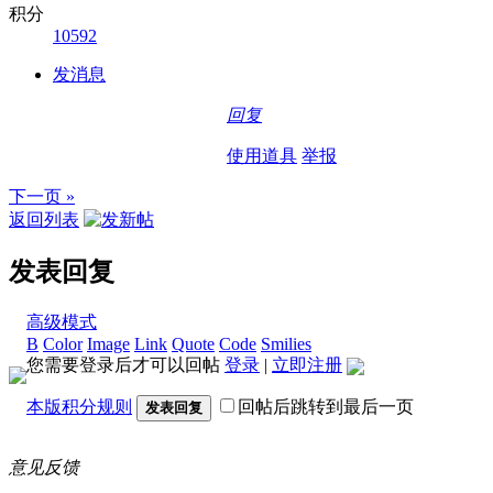
积分
10592
发消息
回复
使用道具
举报
下一页 »
返回列表
发表回复
高级模式
B
Color
Image
Link
Quote
Code
Smilies
您需要登录后才可以回帖
登录
|
立即注册
本版积分规则
回帖后跳转到最后一页
发表回复
意见反馈