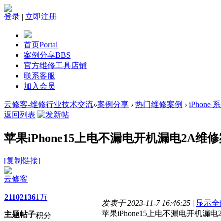
登录
|
立即注册
首页
Portal
案例分享
BBS
官方维修工具店铺
联系客服
加入会员
云修客-维修行业技术交流
»
案例分享
›
热门维修案例
›
iPhone 
返回列表
苹果iPhone15上电不漏电开机漏电2A维
[复制链接]
云修客
2110
2136
1万
发表于 2023-11-7 16:46:25
|
显示全
苹果iPhone15上电不漏电开机漏
主题
帖子
积分