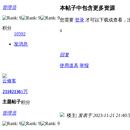
本帖子中包含更多资源
管理员
您需要
登录
才可以下载或查看，
积分
x
10592
发消息
回复
使用道具
举报
云修客
2110
2136
1万
主题
帖子
积分
管理员
楼主
|
发表于 2023-11-21 21:40: