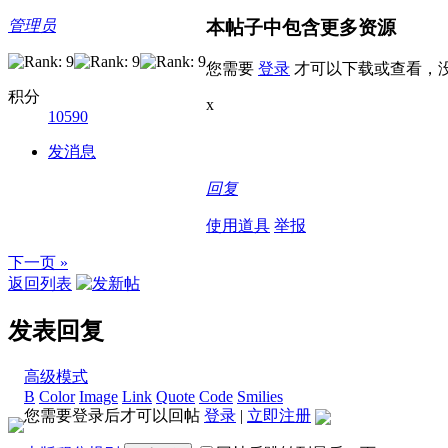
本帖子中包含更多资源
管理员
您需要
登录
才可以下载或查看，
积分
x
10590
发消息
回复
使用道具
举报
下一页 »
返回列表
发表回复
高级模式
B
Color
Image
Link
Quote
Code
Smilies
您需要登录后才可以回帖
登录
|
立即注册