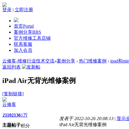
登录
|
立即注册
首页
Portal
案例分享
BBS
官方维修工具店铺
联系客服
加入会员
云修客-维修行业技术交流
»
案例分享
›
热门维修案例
›
ipad和m
返回列表
iPad Air无背光维修案例
[复制链接]
云修客
2110
2136
1万
发表于 2022-10-26 20:08:13
|
显示
iPad Air无背光维修案例
主题
帖子
积分