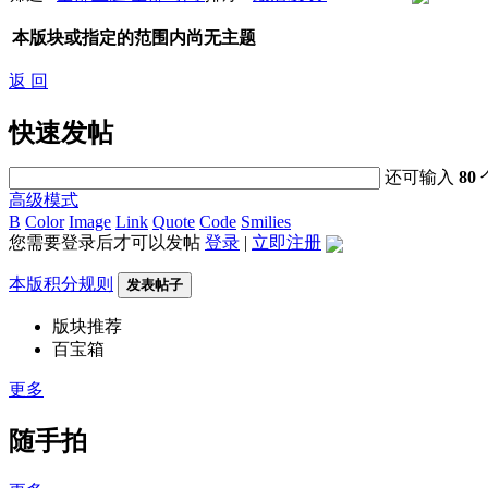
本版块或指定的范围内尚无主题
返 回
快速发帖
还可输入
80
高级模式
B
Color
Image
Link
Quote
Code
Smilies
您需要登录后才可以发帖
登录
|
立即注册
本版积分规则
发表帖子
版块推荐
百宝箱
更多
随手拍