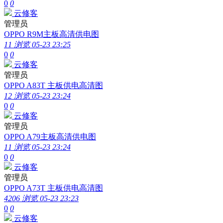
0
0
云修客
管理员
OPPO R9M主板高清供电图
11 浏览
05-23 23:25
0
0
云修客
管理员
OPPO A83T 主板供电高清图
12 浏览
05-23 23:24
0
0
云修客
管理员
OPPO A79主板高清供电图
11 浏览
05-23 23:24
0
0
云修客
管理员
OPPO A73T 主板供电高清图
4206 浏览
05-23 23:23
0
0
云修客