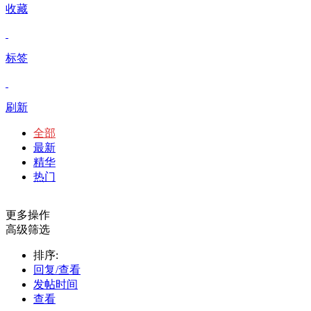
收藏
标签
刷新
全部
最新
精华
热门
更多操作
高级筛选
排序:
回复/查看
发帖时间
查看