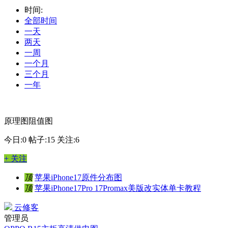
时间:
全部时间
一天
两天
一周
一个月
三个月
一年
原理图阻值图
今日:0
帖子:15
关注:6
+ 关注
顶
苹果iPhone17原件分布图
顶
苹果iPhone17Pro 17Promax美版改实体单卡教程
云修客
管理员