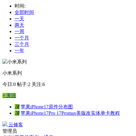
时间:
全部时间
一天
两天
一周
一个月
三个月
一年
小米系列
今日:0
帖子:2
关注:6
+ 关注
顶
苹果iPhone17原件分布图
顶
苹果iPhone17Pro 17Promax美版改实体单卡教程
云修客
管理员