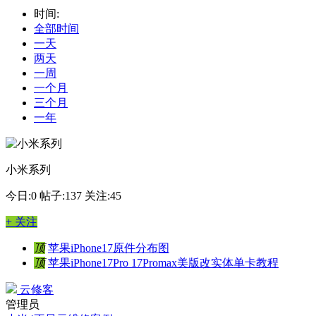
时间:
全部时间
一天
两天
一周
一个月
三个月
一年
小米系列
今日:0
帖子:137
关注:45
+ 关注
顶
苹果iPhone17原件分布图
顶
苹果iPhone17Pro 17Promax美版改实体单卡教程
云修客
管理员