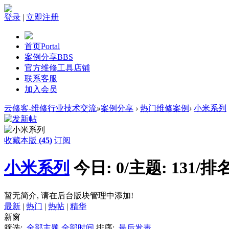
登录
|
立即注册
首页
Portal
案例分享
BBS
官方维修工具店铺
联系客服
加入会员
云修客-维修行业技术交流
»
案例分享
›
热门维修案例
›
小米系列
收藏本版
(
45
)
订阅
小米系列
今日:
0
/
主题:
131
/
排名
暂无简介, 请在后台版块管理中添加!
最新
|
热门
|
热帖
|
精华
新窗
筛选:
全部主题
全部时间
排序:
最后发表