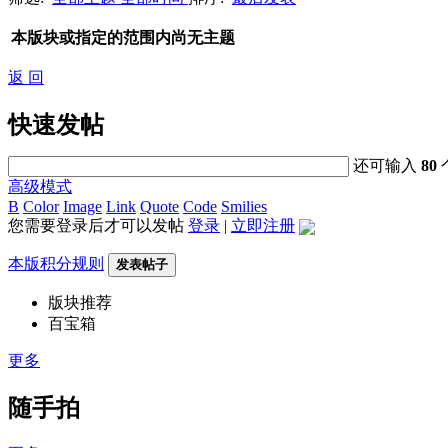
本版块或指定的范围内尚无主题
返 回
快速发帖
还可输入
80
高级模式
B
Color
Image
Link
Quote
Code
Smilies
您需要登录后才可以发帖
登录
|
立即注册
本版积分规则
发表帖子
版块推荐
百宝箱
更多
随手拍