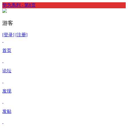
华为系列 - 第8页
游客
[登录]
[注册]
首页
论坛
发现
发贴