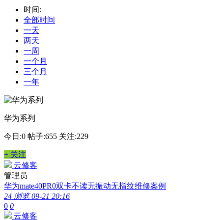
时间:
全部时间
一天
两天
一周
一个月
三个月
一年
华为系列
今日:0
帖子:655
关注:229
+ 关注
云修客
管理员
华为mate40PR0双卡不读无振动无指纹维修案例
24 浏览
09-21 20:16
0
0
云修客