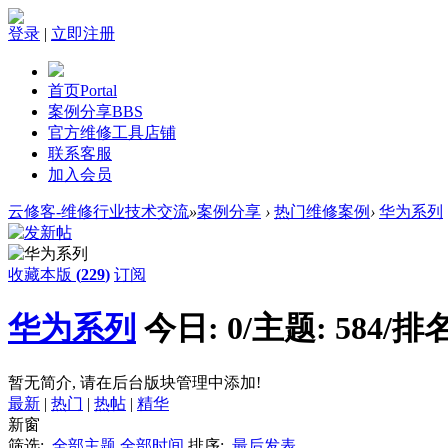
登录
|
立即注册
首页
Portal
案例分享
BBS
官方维修工具店铺
联系客服
加入会员
云修客-维修行业技术交流
»
案例分享
›
热门维修案例
›
华为系列
收藏本版
(
229
)
订阅
华为系列
今日:
0
/
主题:
584
/
排名
暂无简介, 请在后台版块管理中添加!
最新
|
热门
|
热帖
|
精华
新窗
筛选:
全部主题
全部时间
排序:
最后发表