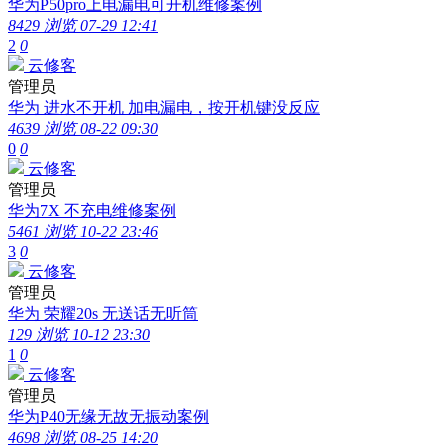
华为P50pro上电漏电可开机维修案例
8429 浏览
07-29 12:41
2
0
云修客
管理员
华为 进水不开机 加电漏电，按开机键没反应
4639 浏览
08-22 09:30
0
0
云修客
管理员
华为7X 不充电维修案例
5461 浏览
10-22 23:46
3
0
云修客
管理员
华为 荣耀20s 无送话无听筒
129 浏览
10-12 23:30
1
0
云修客
管理员
华为P40无缘无故无振动案例
4698 浏览
08-25 14:20