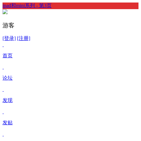
ipad和mini系列 - 第3页
游客
[登录]
[注册]
首页
论坛
发现
发贴