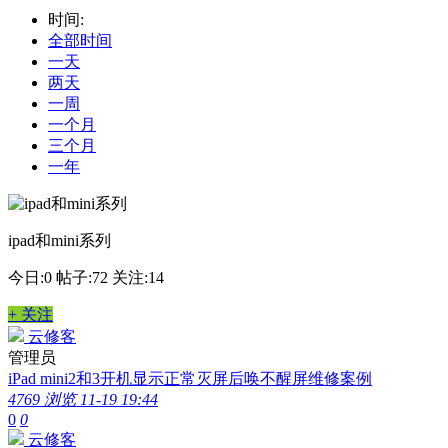
时间:
全部时间
一天
两天
一周
一个月
三个月
一年
ipad和mini系列
今日:0
帖子:72
关注:14
+ 关注
云修客
管理员
iPad mini2和3开机显示正常灭屏后唤不醒屏维修案例
4769 浏览
11-19 19:44
0
0
云修客