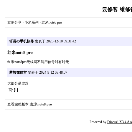
云修客-维修行业
案例分享
›
小米系列
› 红米note8 pro
轩贤の手机快修
发表于 2023-12-10 09:31:42
红米note8 pro
红米note8pto无线网不能用信号时有时无
梦想在前方
发表于 2024-9-12 03:48:07
大部分是虚焊
页:
[1]
查看完整版本:
红米note8 pro
Powered by
Discuz! X3.4 Ar